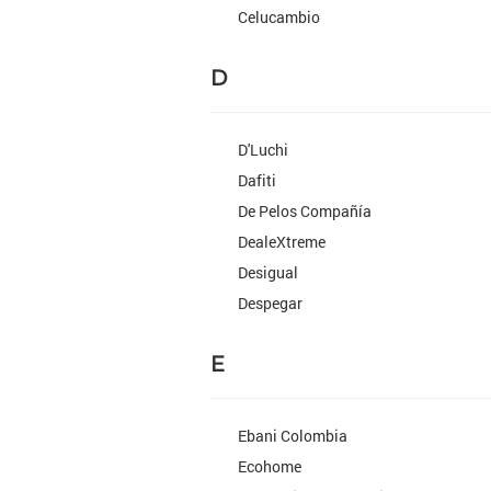
Celucambio
D
D'Luchi
Dafiti
De Pelos Compañía
DealeXtreme
Desigual
Despegar
E
Ebani Colombia
Ecohome