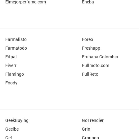
Elmejorperfume.com
Eneba
Farmalisto
Foreo
Farmatodo
Freshapp
Fitpal
Frubana Colombia
Fiverr
Fullmoto.com
Flamingo
FullReto
Foody
GeekBuying
GoTrendier
Geelbe
Grin
Gef
Groupon