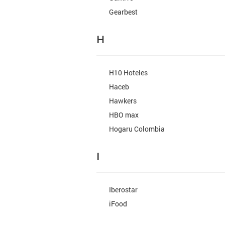
Gearbest
H
H10 Hoteles
Haceb
Hawkers
HBO max
Hogaru Colombia
I
Iberostar
iFood