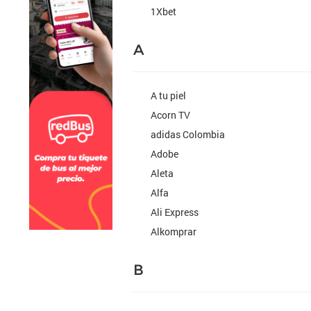
1Xbet
A
A tu piel
Acorn TV
adidas Colombia
Adobe
Aleta
Alfa
Ali Express
Alkomprar
B