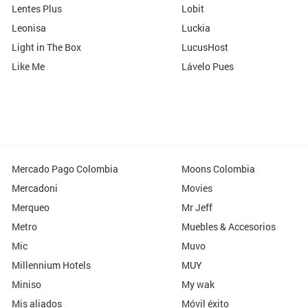
Lentes Plus
Lobit
Leonisa
Luckia
Light in The Box
LucusHost
Like Me
Lávelo Pues
Mercado Pago Colombia
Moons Colombia
Mercadoni
Movies
Merqueo
Mr Jeff
Metro
Muebles & Accesorios
Mic
Muvo
Millennium Hotels
MUY
Miniso
My wak
Mis aliados
Móvil éxito