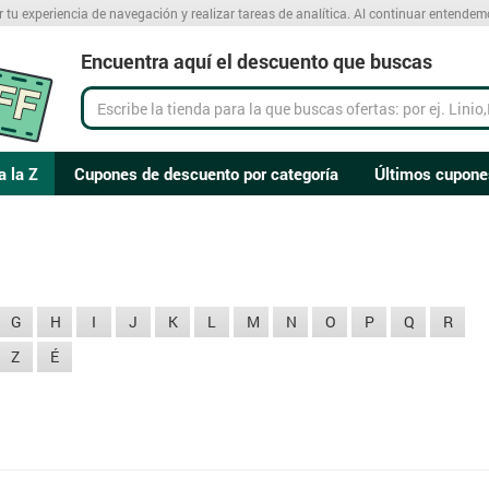
r tu experiencia de navegación y realizar tareas de analítica. Al continuar entende
Encuentra aquí el descuento que buscas
a la Z
Cupones de descuento por categoría
Últimos cupone
G
H
I
J
K
L
M
N
O
P
Q
R
Z
É