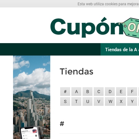
Esta web utiliza cookies para mejora
Tiendas de la A 
Tiendas
#
A
B
C
D
E
F
S
T
U
V
W
X
Y
#