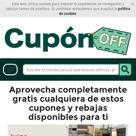
×
Esta web utiliza cookies para mejorar tu experiencia de navegación y
realizar tareas de analítica. Al continuar entendemos que aceptas la
política
de cookies
.
Aprovecha completamente
gratis cualquiera de estos
cupones y rebajas
disponibles para ti