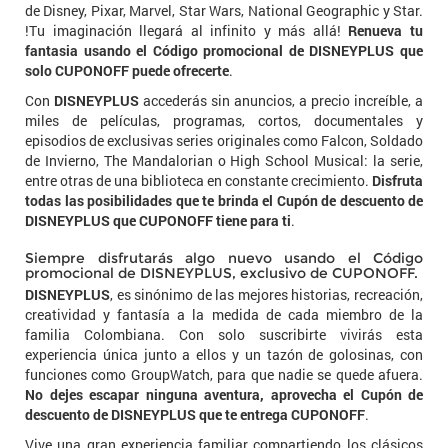
de Disney, Pixar, Marvel, Star Wars, National Geographic y Star.
!Tu imaginación llegará al infinito y más allá!
Renueva tu
fantasia usando el Código promocional de DISNEYPLUS que
solo CUPONOFF puede ofrecerte
.
Con
DISNEYPLUS
accederás sin anuncios, a precio increíble, a
miles de películas, programas, cortos, documentales y
episodios de exclusivas series originales como Falcon, Soldado
de Invierno, The Mandalorian o High School Musical: la serie,
entre otras de una biblioteca en constante crecimiento.
Disfruta
todas las posibilidades que te brinda el Cupón de descuento de
DISNEYPLUS que CUPONOFF tiene para ti
.
Siempre disfrutarás algo nuevo usando el Código
promocional de DISNEYPLUS, exclusivo de CUPONOFF.
DISNEYPLUS
, es sinónimo de las mejores historias, recreación,
creatividad y fantasía a la medida de cada miembro de la
familia Colombiana. Con solo suscribirte vivirás esta
experiencia única junto a ellos y un tazón de golosinas, con
funciones como GroupWatch, para que nadie se quede afuera.
No dejes escapar ninguna aventura, aprovecha el Cupón de
descuento de DISNEYPLUS que te entrega CUPONOFF
.
Vive una gran experiencia familiar compartiendo los clásicos