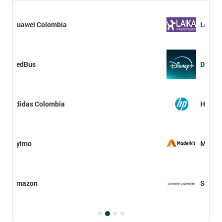
Laika
Disney+
Hp Colombia
Maderkit
Seven Seven