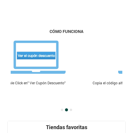
CÓMO FUNCIONA
upón Descuento"
Copia el código alfanumérico que te aparece y péga
compra
Tiendas favoritas