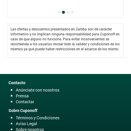
Las ofertas y descuentos presentados en Zamba son de carácter
informativo y no implican ninguna responsabilidad para Cuponoff en
caso de que alguno no funcione. Para evitar inconvenientes se
recomienda a los usuarios revisar bien la validez y condiciones de los
mismos ya que puede haber restricciones en el alcance de los mismo.
Contacto
Anúnciate con nosotros
Prensa
Contactar
Sobre Cuponoff
Términos y Condiciones
Aviso Legal
Sobre nosotros