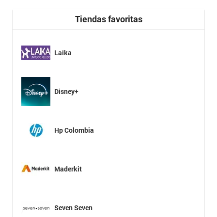
Tiendas favoritas
Laika
Disney+
Hp Colombia
Maderkit
Seven Seven