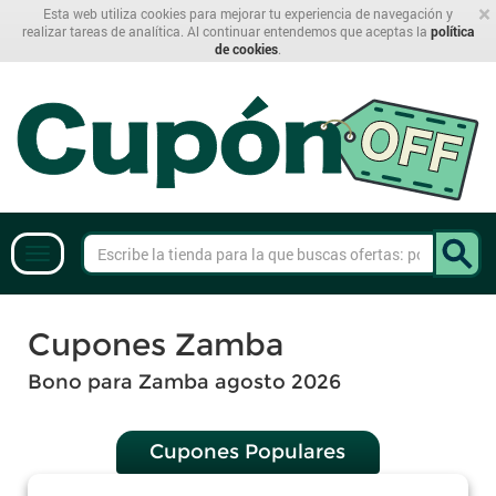
×
Esta web utiliza cookies para mejorar tu experiencia de navegación y
realizar tareas de analítica. Al continuar entendemos que aceptas la
política
de cookies
.
Cupones Zamba
Bono para Zamba agosto 2026
Cupones Populares