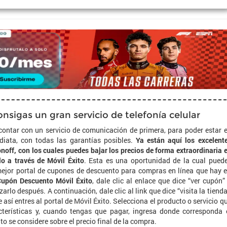
sigas un gran servicio de telefonía celular
 contar con un servicio de comunicación de primera, para poder estar 
iata, con todas las garantías posibles.
Ya están aquí los excelent
off, con los cuales puedes bajar los precios de forma extraordinaria 
lo a través de Móvil Éxito
. Esta es una oportunidad de la cual pued
 mejor portal de cupones de descuento para compras en línea que hay 
upón Descuento Móvil Éxito
, dale clic al enlace que dice “ver cupón”
rlo después. A continuación, dale clic al link que dice “visita la tienda
 así entres al portal de Móvil Éxito. Selecciona el producto o servicio q
cterísticas y, cuando tengas que pagar, ingresa donde corresponda 
o se considere sobre el precio final de la compra.