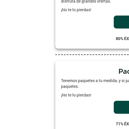
disfruta de grandes ofertas.
¡No te lo pierdas!
80% ÉX
Pa
Tenemos paquetes a tu medida, y si pa
paquetes.
¡No te lo pierdas!
71% ÉX