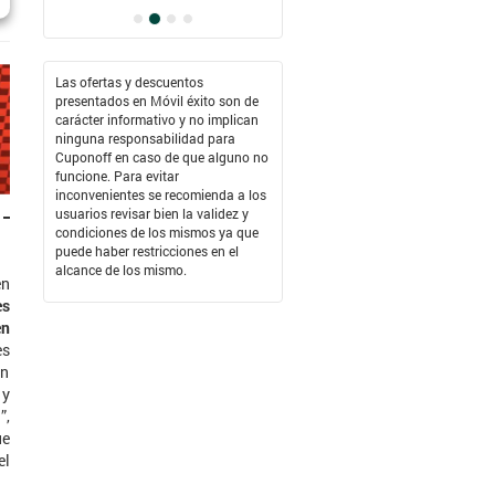
Las ofertas y descuentos
presentados en Móvil éxito son de
carácter informativo y no implican
ninguna responsabilidad para
Cuponoff en caso de que alguno no
funcione. Para evitar
inconvenientes se recomienda a los
usuarios revisar bien la validez y
condiciones de los mismos ya que
puede haber restricciones en el
alcance de los mismo.
en
es
en
es
en
 y
”,
ue
el