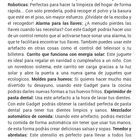
Roboticas:
Perfectas para hacer la limpieza del hogar de forma
rápida... Con solo prenderla, podrá recoger el polvo y la basura
que esté en el piso, sin mayor esfuerzo. ¡Olvídate de la escoba y
el recogedor!
Alarma para las llaves:
¿A menudo pierdes las
llaves cuando las necesitas? Con este Gadget podrás hacer uso
de un control remoto que al activarse hace sonar una alarma, lo
que te facilitará encontrar tus llaves. También puedes usar este
artefacto en otras cosas como el control del televisor o tu
billetera.
Carrito que funciona con energía solar:
Este juguete
es ideal para regalar en navidad o cumpleaños a un niño. Con
un novedoso sistema, este carrito ser carga gracias a la luz
solar y abre la puerta a una nueva gama de juguetes que
ecologicos.
Moldes para huevos:
Si quieres hacer mucho más
divertido tu desayuno, usando este Gadget para la cocina
podrás darles nuevas formas a tus huevos fritos.
Exprimidor de
pasta dental:
Usa este artefacto a la hora de lavar tus dientes.
Con este Gadget podrás obtener la cantidad perfecta de pasta
dental para tener tus dientes limpios y sanos.
Mezclador
automático de comida:
Usando este artefacto, podrás mezclar
tu comida de forma automática sin tener que usar tus manos,
de esta forma podrás crear deliciosas salsas y sopas.
Tenedor y
abrelatas:
Este utensilio es perfecto para llevar a todos los