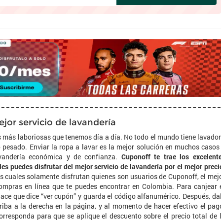
jor servicio de lavandería
as más laboriosas que tenemos día a día. No todo el mundo tiene lavado
 pesado. Enviar la ropa a lavar es la mejor solución en muchos casos
avandería económica y de confianza.
Cuponoff te trae los excelent
s puedes disfrutar del mejor servicio de lavandería por el mejor preci
s cuales solamente disfrutan quienes son usuarios de Cuponoff, el mej
ompras en línea que te puedes encontrar en Colombia. Para canjear 
enlace que dice “ver cupón” y guarda el código alfanumérico. Después, da
 arriba a la derecha en la página, y al momento de hacer efectivo el pag
rresponda para que se aplique el descuento sobre el precio total de 