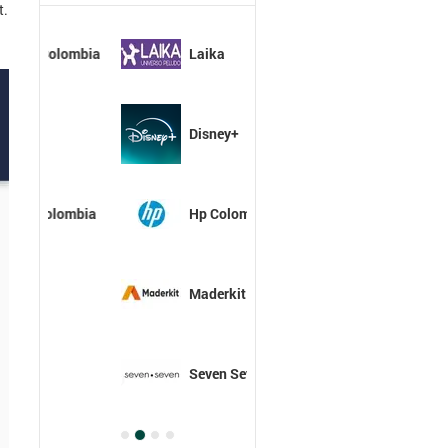
t.
Laika
Disney+
Hp Colombia
Maderkit
Seven Seven