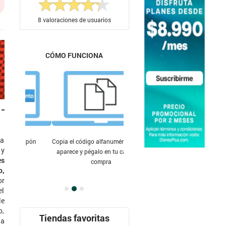
8
valoraciones de usuarios
CÓMO FUNCIONA
ra
Copia el código alfanumérico que te
 y
aparece y pégalo en tu carrito de
es
compra
o,
or
el
le
o,
Tiendas favoritas
la