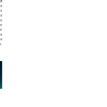
te
te
ás
as
to
ón
or
os
re
e.