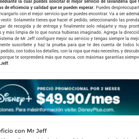
ediante la cual puedes solicitar el mejor servicio de lavandería que 
as de eficiencia y calidad que se pueden esperar
. Puedes despreocupar
encargarlo con el mejor servicio que te puedes encontrar. Va a ser adem
 vestir. Solamente tienes que hacer el pedido, seleccionando las prend
lugar de recogida y de entrega y finalmente solo relajarte y muy pron
as y más limpia de lo que nunca hubieras imaginado. Agrega la direcci
sistema de Mr Jeff configure mejor su servicio y tengas siempre la mej
amente suscríbete y haz la prueba para que te des cuenta de todos l
 pedido, con todos los detalles, con la ropa que más necesites, y descub
e, porque te sorprenderá más que nunca, con máximas garantías siempr
Jeff
.
ficio con Mr Jeff