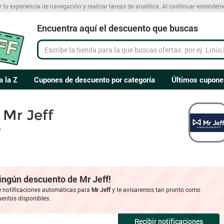
r tu experiencia de navegación y realizar tareas de analítica. Al continuar entende
Encuentra aquí el descuento que buscas
a la Z
Cupones de descuento por categoría
Últimos cupone
Mr Jeff
f
ningún descuento de Mr Jeff!
e notificaciones automáticas para
Mr Jeff
y te avisaremos tan pronto como
entos disponibles.
Recibir notificaciones