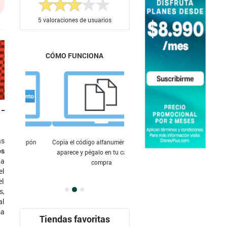
5
valoraciones de usuarios
CÓMO FUNCIONA
as
Copia el código alfanumérico que te
os
aparece y pégalo en tu carrito de
 a
compra
el
el
s,
al
sa
Tiendas favoritas