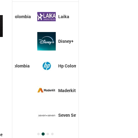
Laika
Disney+
Hp Colombia
Maderkit
Seven Seven
ue