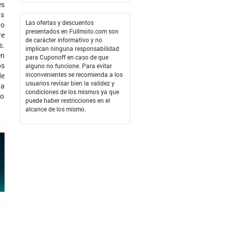
es
ás
Las ofertas y descuentos
lo
presentados en Fullmoto.com son
re
de carácter informativo y no
s.
implican ninguna responsabilidad
en
para Cuponoff en caso de que
os
alguno no funcione. Para evitar
inconvenientes se recomienda a los
de
usuarios revisar bien la validez y
 a
condiciones de los mismos ya que
to
puede haber restricciones en el
alcance de los mismo.