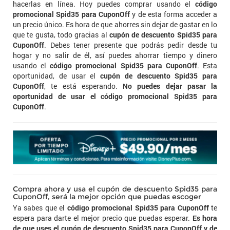
hacerlas en línea. Hoy puedes comprar usando el
código
promocional Spid35 para CuponOff
y de esta forma acceder a
un precio único. Es hora de que ahorres sin dejar de gastar en lo
que te gusta, todo gracias al
cupón de descuento Spid35 para
CuponOff
. Debes tener presente que podrás pedir desde tu
hogar y no salir de él, así puedes ahorrar tiempo y dinero
usando el
código promocional Spid35 para CuponOff
. Esta
oportunidad, de usar el
cupón de descuento Spid35 para
CuponOff
, te está esperando.
No puedes dejar pasar la
oportunidad de usar el código promocional Spid35 para
CuponOff
.
Compra ahora y usa el cupón de descuento Spid35 para
CuponOff, será la mejor opción que puedas escoger
Ya sabes que el
código promocional Spid35 para CuponOff
te
espera para darte el mejor precio que puedas esperar.
Es hora
de que uses el cupón de descuento Spid35 para CuponOff y de