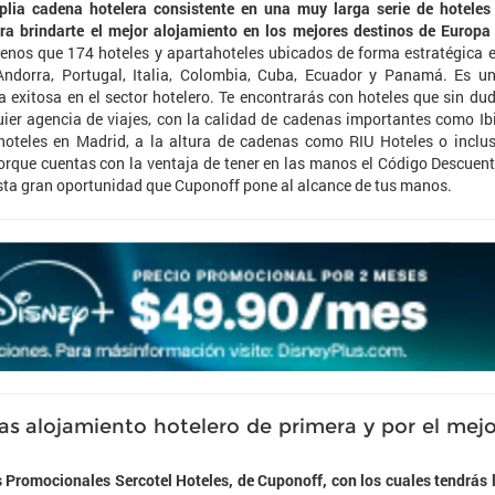
lia cadena hotelera consistente en una muy larga serie de hoteles
ara brindarte el mejor alojamiento en los mejores destinos de Europa
nos que 174 hoteles y apartahoteles ubicados de forma estratégica 
Andorra, Portugal, Italia, Colombia, Cuba, Ecuador y Panamá. Es u
 exitosa en el sector hotelero. Te encontrarás con hoteles que sin du
uier agencia de viajes, con la calidad de cadenas importantes como Ib
 hoteles en Madrid, a la altura de cadenas como RIU Hoteles o inclu
orque cuentas con la ventaja de tener en las manos el Código Descuen
esta gran oportunidad que Cuponoff pone al alcance de tus manos.
 alojamiento hotelero de primera y por el mejo
 Promocionales Sercotel Hoteles, de Cuponoff, con los cuales tendrás 