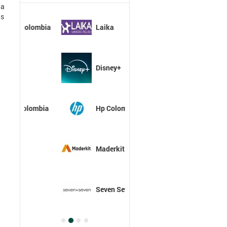
la
as
Laika
Disney+
Hp Colombia
Maderkit
Seven Seven