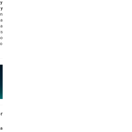
 y
 y
en
na
da
is
so
to
r
la