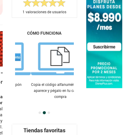
1
valoraciones de usuarios
CÓMO FUNCIONA
r
Copia el código alfanumérico que te
aparece y pégalo en tu carrito de
la
compra
or
al
ta
 y
l.
Tiendas favoritas
el