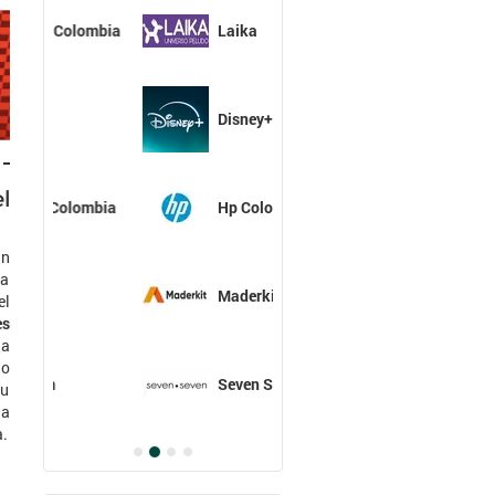
Laika
Disney+
l
Hp Colombia
un
ta
Maderkit
el
es
la
do
Seven Seven
tu
ia
a.