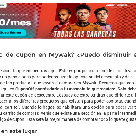
o de cupón en Mywak? ¿Puedo disminuir e
descuento que encuentras aquí. Esto es porque cada uno de ellos lleva 
n un paso a paso para poder realizar la aplicación del descuento y de es
 de los productos que vayas a comprar en
Mywak
. Recuerda que con 
 aquí en
CuponOff podrás darle a tu mascota lo que requiere. Solo deb
ar este cupón de descuento. Después de esto, tendrás que dirigirte a 
eder a los diferentes productos que existan para poder comprar, cuan
al carrito”. Cuando lo hagas, se habilitará una opción para poder ver 
tu carrito de compras, verás que existe una sección en la parte intermed
igo de cupón. Esta será la mejor manera de comprar todo lo que te gust
en este lugar