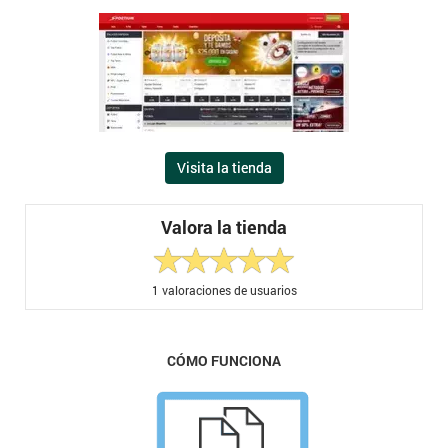
Visita la tienda
Valora la tienda
1
valoraciones de usuarios
CÓMO FUNCIONA