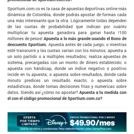
Sportium.com.co es la casa de apuestas deportivas online más
dinámica de Colombia, donde podrás apostar de formas cada
una más interesante que la otra. Lógicamente todas dependen
de las cuotas de probabilidad que indican por cuánto
multiplicar tu apuesta ganadora para ganar hasta !100
millones de pesos!
Apuesta a lo más grande usando el Bono de
descuento Sportium.
Apuesta antes de cada juego; o mientras
esté transcurre y las cuotas varían con los minutos; apuesta a
un solo partido o a múltiples resultados; realiza apuestas de
sistema, precargadas con un monto de dinero establecido; o
apuesta con hándicap, donde un índice negativo o positivo
incide en tu apuesta; o apuesta sobre resultados, donde cada
minuto predices un resultado exacto; o apuesta sobre
estadísticas, donde tomas decisiones frías y numericas sobre
datos. Siendo así ¿cómo no apostar?
Apuesta a tu medida con
el con el código promocional de Sportium.com.co?