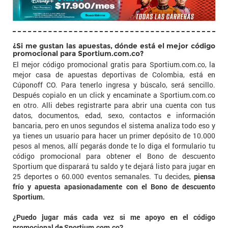
¿Si me gustan las apuestas, dónde está el mejor código
promocional para Sportium.com.co?
El mejor código promocional gratis para Sportium.com.co, la
mejor casa de apuestas deportivas de Colombia, está en
Cúponoff CO. Para tenerlo ingresa y búscalo, será sencillo.
Después copialo en un click y encaminate a Sportium.com.co
en otro. Alli debes registrarte para abrir una cuenta con tus
datos, documentos, edad, sexo, contactos e información
bancaria, pero en unos segundos el sistema analiza todo eso y
ya tienes un usuario para hacer un primer depósito de 10.000
pesos al menos, allí pegarás donde te lo diga el formulario tu
código promocional para obtener el Bono de descuento
Sportium que disparará tu saldo y te dejará listo para jugar en
25 deportes o 60.000 eventos semanales. Tu decides,
piensa
frío y apuesta apasionadamente con el Bono de descuento
Sportium.
¿Puedo jugar más cada vez si me apoyo en el código
promocional de Sportium.com.co?