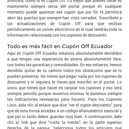
aventura, como lo es Cupón Off. Lo mejor que puedes hacer es
mantenerte siempre cerca del portal porque en cualquier
momento puede aparecer ese cupón que por fin te permitirá
abrir las puertas que siempre has visto cerradas. Suscríbete a
las actualizaciones de Cupón Off para que recibas
periódicamente un correo electrónico en el cual tendrás toda la
información relacionada con los cupones de descuento.
Todo es más fácil en Cupón Off Ecuador
Aquí en Cupón Off Ecuador estamos absolutamente decididos
a que tengas una experiencia de ahorro absolutamente libre,
con todas las garantías y comodidades. En ese esfuerzo, hemos
decidido quitar de tu camino todos los obstáculos que se te
puedan presentar. No tienes que pagar nada por los cupones de
descuento y ni siquiera te tienes que inscribir en el portal. Lo
único que tienes que hacer es canjear los cupones y eso será
siempre sencillo porque nosotros mismos te daremos siempre
las indicaciones necesarias para hacerlo. Para los Cupones
Linio, dale clic al enlace que dice “ver el cupón descuento” para
que de esta forma accedas a un código alfanumérico esencial y
que por lo tanto debes guardar muy bien. A continuación, dale
clic al link que dice “visita la tienda”, en la parte superior
derecha de la página. Selecciona todos los artículos que