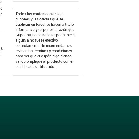
ra
ue
Todos los contenidos de los
an
cupones y las ofertas que se
publican en Facol se hacen a título
informativo y es por esta razón que
Cuponoff no se hace responsable si
algún/a no fuese efectivo
correctamente. Te recomendamos
us
revisar los términos y condiciones
al
para ver que el cupón siga siendo
válido o aplique al producto con el
cual lo estás utilizando.