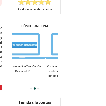
1
valoraciones de usuarios
CÓMO FUNCIONA
le
es
 y
el
as
ra
la
as
go
Copia el código que te muestra la
ventana emergente y pégalo en
donde te indique la tienda donde
vas a comprar
Tiendas favoritas