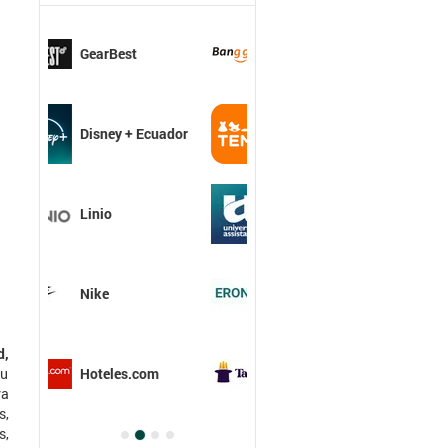
Banggood
Temu
Universal
Assitance
Eronex Ecuador
d,
TaDa Ecuador
tu
ra
s,
s,