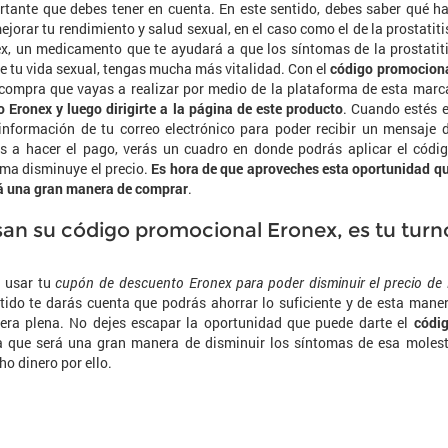
rtante que debes tener en cuenta. En este sentido, debes saber qué h
orar tu rendimiento y salud sexual, en el caso como el de la prostatiti
ex, un medicamento que te ayudará a que los síntomas de la prostatit
de tu vida sexual, tengas mucha más vitalidad. Con el
código promocion
 compra que vayas a realizar por medio de la plataforma de esta marc
 Eronex y luego dirigirte a la página de este producto
. Cuando estés 
 información de tu correo electrónico para poder recibir un mensaje 
 a hacer el pago, verás un cuadro en donde podrás aplicar el códi
rma disminuye el precio.
Es hora de que aproveches esta oportunidad q
rá una gran manera de comprar
.
n su código promocional Eronex, es tu turn
n usar tu
cupón de descuento Eronex para poder disminuir el precio de 
ntido te darás cuenta que podrás ahorrar lo suficiente y de esta mane
nera plena. No dejes escapar la oportunidad que puede darte el
códi
ya que será una gran manera de disminuir los síntomas de esa moles
o dinero por ello.