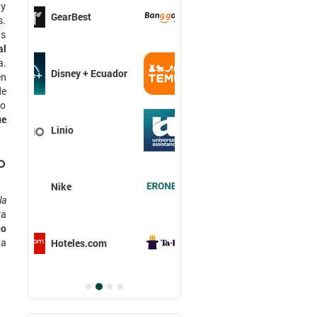
ay
Banggood
s.
is
al
a.
Temu
en
de
go
ue
Universal
Assitance
o
Eronex Ecuador
la
ra
go
ta
TaDa Ecuador