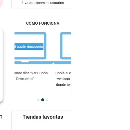
1
valoraciones de usuarios
CÓMO FUNCIONA
Copia el código que te muestra la
ventana emergente y pégalo en
donde te indique la tienda donde
vas a comprar
Tiendas favoritas
?