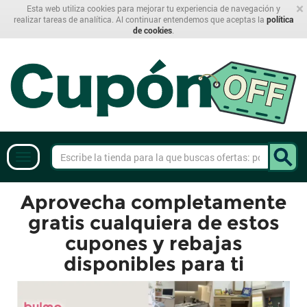
×
Esta web utiliza cookies para mejorar tu experiencia de navegación y
realizar tareas de analítica. Al continuar entendemos que aceptas la
política
de cookies
.
Aprovecha completamente
gratis cualquiera de estos
cupones y rebajas
disponibles para ti