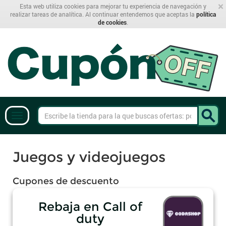
×
Esta web utiliza cookies para mejorar tu experiencia de navegación y
realizar tareas de analítica. Al continuar entendemos que aceptas la
política
de cookies
.
Juegos y videojuegos
Cupones de descuento
Rebaja en Call of
duty