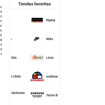
Tiendas favoritas
do
ta
un
Ripley
un
ar
la
ar
Nike
 a
as
ra
as
Linio
sodimac chile
Tecno Buy