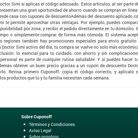
ctor Simi si aplicas el código adecuado. Estos artículos, al ser parte d
presentan una gran oportunidad de ahorro cuando se compran en línea
desde casa con cupones de descuentoAdemás del descuento aplicado c
imi te permite aprovechar otras ventajas. Por ejemplo, puedes compar
ponibilidad por zona, y recibir el pedido directamente en tu domicilio. 
tu tiempo o simplemente comprar de forma más cómoda. El sistema acep
s regiones también hay promociones especiales para envío gratuito
n Doctor Simi activo del día, tu compra se vuelve no solo más económic
usión: lo esencial para tu cuidado, con ahorro y sin complicacione
ersonal es parte de cualquier rutina saludable. Y si puedes hacer t
 además obtener un buen precio gracias a un cupón de descuento Doct
lo. Revisa primero Cuponoff, copia el código correcto, y aplícalo 
 los productos que tú y tu familia necesitan cada semana.
Sobre Cuponoff
Términos y Condiciones
Aviso Legal
Sobre nosotros