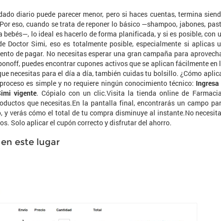
dado diario puede parecer menor, pero si haces cuentas, termina sien
Por eso, cuando se trata de reponer lo básico —shampoo, jabones, pas
 bebés—, lo ideal es hacerlo de forma planificada, y si es posible, con 
de Doctor Simi, eso es totalmente posible, especialmente si aplicas 
ento de pagar. No necesitas esperar una gran campaña para aprovech
noff, puedes encontrar cupones activos que se aplican fácilmente en 
que necesitas para el día a día, también cuidas tu bolsillo. ¿Cómo aplic
proceso es simple y no requiere ningún conocimiento técnico:
Ingresa
imi vigente
. Cópialo con un clic.Visita la tienda online de Farmaci
roductos que necesitas.En la pantalla final, encontrarás un campo pa
o, y verás cómo el total de tu compra disminuye al instante.No necesit
s. Solo aplicar el cupón correcto y disfrutar del ahorro.
 en este lugar