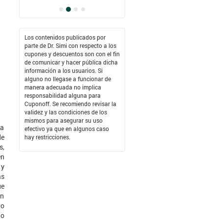
Los contenidos publicados por
parte de Dr. Simi con respecto a los
cupones y descuentos son con el fin
de comunicar y hacer pública dicha
información a los usuarios. Si
alguno no llegase a funcionar de
manera adecuada no implica
responsabilidad alguna para
Cuponoff. Se recomiendo revisar la
validez y las condiciones de los
mismos para asegurar su uso
na
efectivo ya que en algunos caso
de
hay restricciones.
s,
en
 y
as
ue
on
to
do