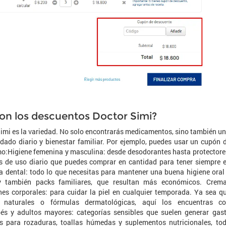
on los descuentos Doctor Simi?
Simi es la variedad. No solo encontrarás medicamentos, sino también u
idado diario y bienestar familiar. Por ejemplo, puedes usar un cupón 
o:Higiene femenina y masculina: desde desodorantes hasta protectore
los de uso diario que puedes comprar en cantidad para tener siempre 
a dental: todo lo que necesitas para mantener una buena higiene oral
 y también packs familiares, que resultan más económicos. Crem
ones corporales: para cuidar la piel en cualquier temporada. Ya sea q
 naturales o fórmulas dermatológicas, aquí los encuentras c
és y adultos mayores: categorías sensibles que suelen generar gas
 para rozaduras, toallas húmedas y suplementos nutricionales, to