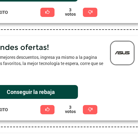
3
XITO
votos
andes ofertas!
s mejores descuentos, ingresa ya mismo a la pagina
 favoritos, la mejor tecnología te espera, corre que se
Conseguir la rebaja
3
XITO
votos