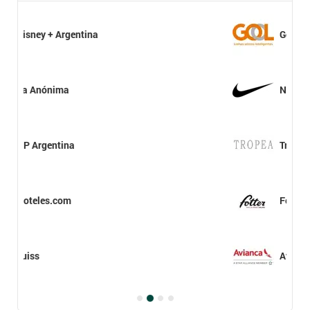
a
Gol Airlines
Nike Argentina
Tropea
Fotter
Avianca