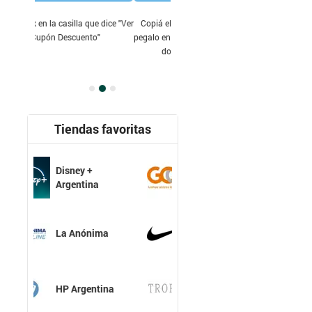
ue dice "Ver
Copiá el código que te aparece y
to"
pegalo en donde lo solicite la tienda
donde vas a comprar
Tiendas favoritas
Gol Airlines
a
ima
Nike Argentina
tina
Tropea