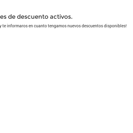
Hacé click en la casilla q
s de descuento activos.
Cupón Descuen
s y te informaros en cuanto tengamos nuevos descuentos disponibles!
Disney +
Argentin
La Anón
HP Argen